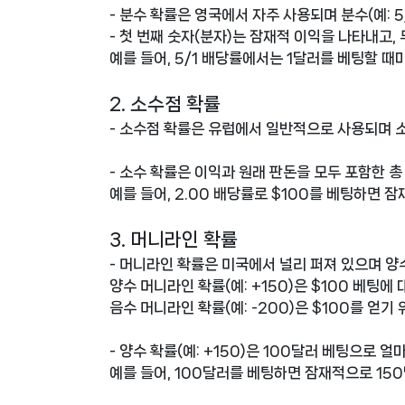
- 분수 확률은 영국에서 자주 사용되며 분수(예: 5/1
- 첫 번째 숫자(분자)는 잠재적 이익을 나타내고,
예를 들어, 5/1 배당률에서는 1달러를 베팅할 
2. 소수점 확률
- 소수점 확률은 유럽에서 일반적으로 사용되며 소수점 
- 소수 확률은 이익과 원래 판돈을 모두 포함한 
예를 들어, 2.00 배당률로 $100를 베팅하면 잠
3. 머니라인 확률
- 머니라인 확률은 미국에서 널리 퍼져 있으며 양수
양수 머니라인 확률(예: +150)은 $100 베팅에
음수 머니라인 확률(예: -200)은 $100를 얻
- 양수 확률(예: +150)은 100달러 베팅으로 
예를 들어, 100달러를 베팅하면 잠재적으로 15