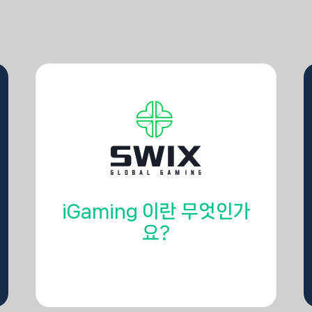
iGaming 이란 무엇인가
요?