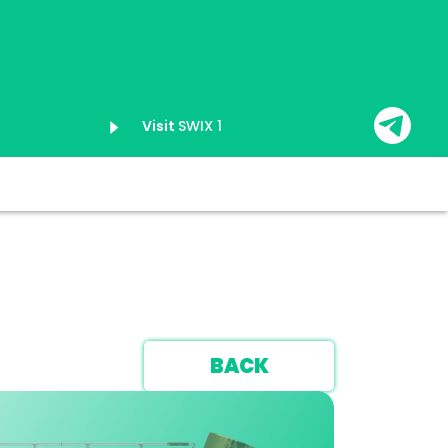
Visit
SWIX 1
BACK