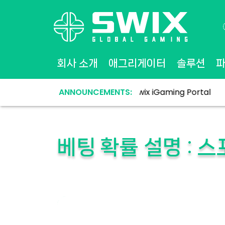
회사 소개
애그리게이터
솔루션
ANNOUNCEMENTS:
Swix iGaming Portal
베팅 확률 설명 : 