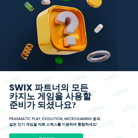
SWIX
파트너의 모든
카지노 게임을 사용할
준비가 되셨나요?
PRAGMATIC PLAY, EVOLUTION, MICROGAMING
등과
같은 인기 게임을 저희 스윅스를 이용하여 통합하세요!