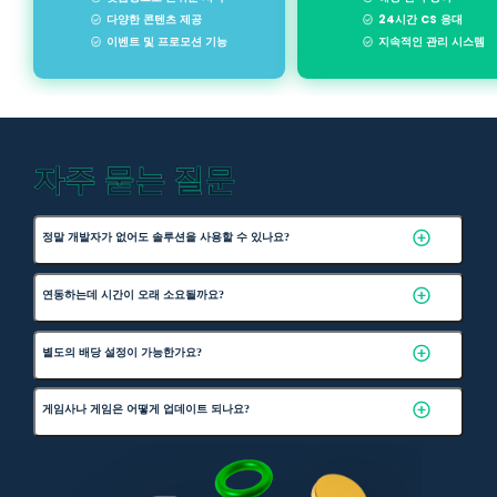
24
CS
다양한 콘텐츠 제공
시간
응대
이벤트 및 프로모션 기능
지속적인 관리 시스템
자주 묻는 질문
정말 개발자가 없어도 솔루션을 사용할 수 있나요?
연동하는데 시간이 오래 소요될까요?
별도의 배당 설정이 가능한가요?
게임사나 게임은 어떻게 업데이트 되나요?