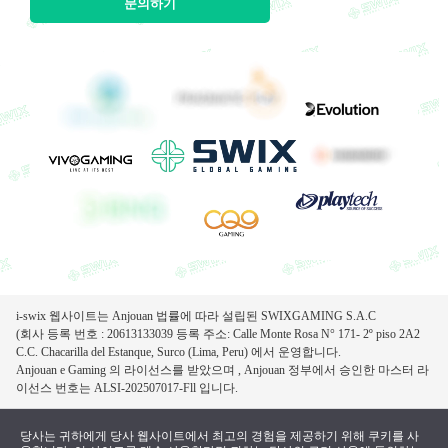
문의하기
i-swix 웹사이트는 Anjouan 법률에 따라 설립된 SWIXGAMING S.A.C
(회사 등록 번호 : 20613133039 등록 주소: Calle Monte Rosa N° 171- 2º piso 2A2
C.C. Chacarilla del Estanque, Surco (Lima, Peru) 에서 운영합니다.
Anjouan e Gaming 의 라이선스를 받았으며 , Anjouan 정부에서 승인한 마스터 라
이선스 번호는 ALSI-202507017-Fll 입니다.
당사는 귀하에게 당사 웹사이트에서 최고의 경험을 제공하기 위해 쿠키를 사